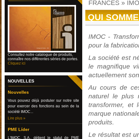
FRANCES
»
IM
QUI SOMME
IMOC - Transform
pour la fabricati
Consultez
notre catalogue de produits,
La société est n
connaître nos différentes séries de portes.
Cliquez ici
le magnifique v
actuellement son 
NOUVELLES
Au cours de ces
Nouvelles
naturel le plus
Vous pouvez déjà postuler sur notre site
transformer, et
pour exercer des fonctions au sein de la
société IMOC...
marque nationale 
Lire plus »
produits.
PME Líder
Le résultat est u
L'IMOC, S.A., détient le statut de PME