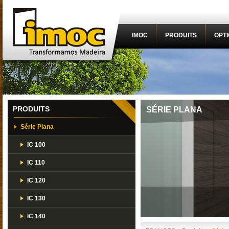
IMOC
PRODUITS
OPT
PRODUITS
SÉRIE PLANA
Série Plana
IC 100
IC 110
IC 120
IC 130
IC 140