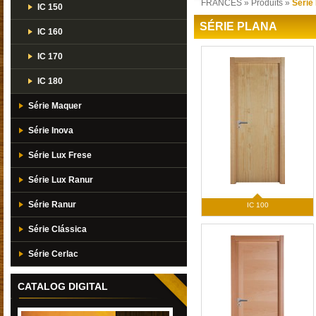
FRANCES
»
Produits
»
Série
IC 150
SÉRIE PLANA
IC 160
IC 170
IC 180
Série Maquer
Série Inova
Série Lux Frese
Série Lux Ranur
Série Ranur
IC 100
Série Clássica
Série Cerlac
CATALOG DIGITAL