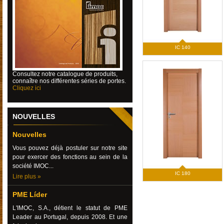
IC 140
Consultez
notre catalogue de produits,
connaître nos différentes séries de portes.
Cliquez ici
NOUVELLES
Nouvelles
Vous pouvez déjà postuler sur notre site
pour exercer des fonctions au sein de la
société IMOC...
IC 180
Lire plus »
PME Líder
L'IMOC, S.A., détient le statut de PME
Leader au Portugal, depuis 2008. Et une