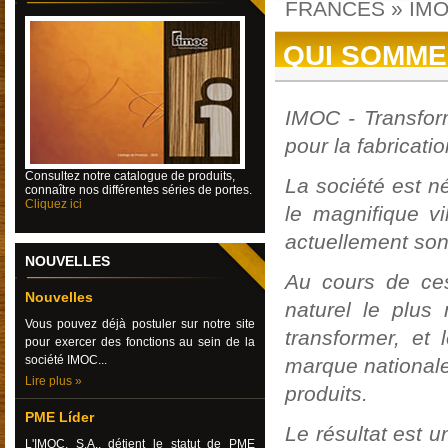
FRANCES
»
IM
QUI SOMME
IMOC - Transform
pour la fabricati
Consultez
notre catalogue de produits,
La société est n
connaître nos différentes séries de portes.
Cliquez ici
le magnifique v
actuellement son 
NOUVELLES
Au cours de ces
Nouvelles
naturel le plus
Vous pouvez déjà postuler sur notre site
transformer, et
pour exercer des fonctions au sein de la
société IMOC...
marque nationale 
Lire plus »
produits.
PME Líder
Le résultat est u
L'IMOC, S.A., détient le statut de PME