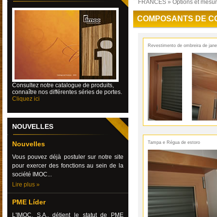
FRANCES
»
Options et mesu
COMPOSANTS DE C
Revestimento de ombreira de jane
Consultez
notre catalogue de produits,
connaître nos différentes séries de portes.
Cliquez ici
NOUVELLES
Nouvelles
Tampa e Régua de estoro
Vous pouvez déjà postuler sur notre site
pour exercer des fonctions au sein de la
société IMOC...
Lire plus »
PME Líder
L'IMOC, S.A., détient le statut de PME