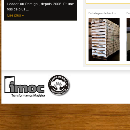
Leader au Portugal, depuis 2008. Et une
fois de plus ...
Embalagem de block's
Em
Lire plus »