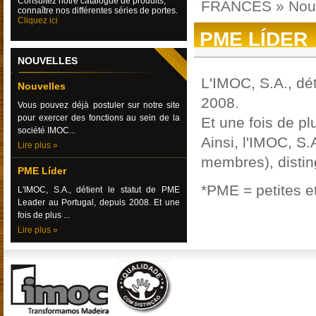
Consultez
notre catalogue de produits,
FRANCES
»
Nou
connaître nos différentes séries de portes.
Cliquez ici
PME LÍDER
NOUVELLES
L'IMOC, S.A., dé
Nouvelles
2008.
Vous pouvez déjà postuler sur notre site
pour exercer des fonctions au sein de la
Et une fois de pl
société IMOC...
Ainsi, l'IMOC, S.
Lire plus »
membres), disti
PME Líder
*PME = petites e
L'IMOC, S.A., détient le statut de PME
Leader au Portugal, depuis 2008. Et une
fois de plus ...
Lire plus »