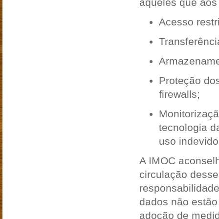
aqueles que ao
Acesso restr
Transferênci
Armazenamen
Proteção dos
firewalls;
Monitorizaç
tecnologia d
uso indevido
A IMOC aconselh
circulação desse
responsabilidade
dados não estão 
adoção de medid