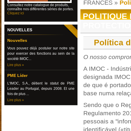
FRANCES
»
Pol
Consultez
notre catalogue de produits,
connaître nos différentes séries de portes.
Cliquez ici
POLITIQUE 
PROTECTIO
NOUVELLES
Nouvelles
Política 
Vous pouvez déjà postuler sur notre site
pour exercer des fonctions au sein de la
O nosso comprom
société IMOC...
Lire plus »
A IMOC - Indústr
PME Líder
designada IMOC, 
L'IMOC, S.A., détient le statut de PME
de que é portad
Leader au Portugal, depuis 2008. Et une
base numa relaç
fois de plus ...
Lire plus »
Sendo que o Reg
Regulamento 201
pessoais a "info
identificável («t