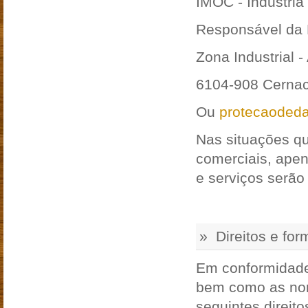
IMOC - Industria
Responsável da 
Zona Industrial -
6104-908 Cernac
Ou
protecaoded
Nas situações q
comerciais, ape
e serviços serão
» Direitos e fo
Em conformidade
bem como as nor
seguintes direito